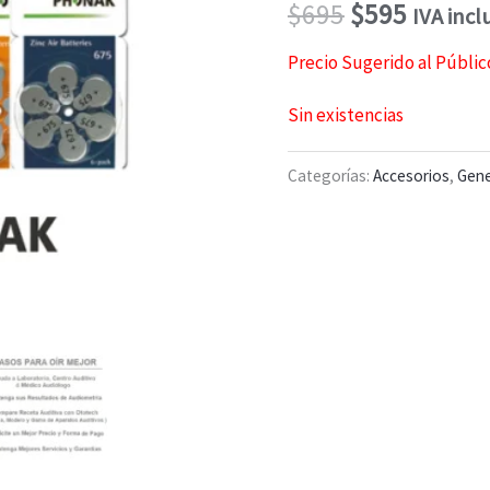
El
El
$
695
$
595
IVA incl
precio
precio
Precio Sugerido al Públic
original
actual
Sin existencias
era:
es:
Categorías:
Accesorios
,
Gene
$695.
$595.