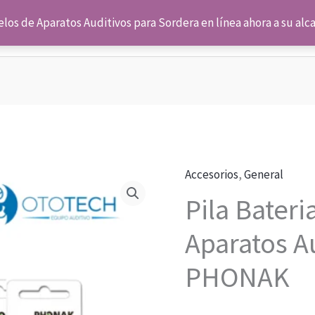
os de Aparatos Auditivos para Sordera en línea ahora a su alcan
Inicio
Nosotros
T
Accesorios
,
General
Pila Bateri
Aparatos A
PHONAK